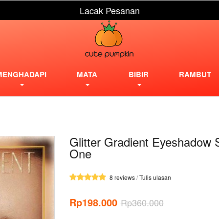
Lacak Pesanan
MENGHADAPI
MATA
BIBIR
RAMBUT
Glitter Gradient Eyeshadow 
One
8 reviews
/
Tulis ulasan
Rp198.000
Rp360.000