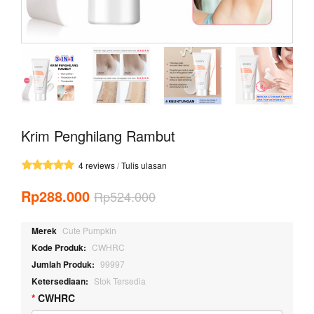
Krim Penghilang Rambut
4 reviews
/
Tulis ulasan
Rp288.000
Rp524.000
Merek
Cute Pumpkin
Kode Produk:
CWHRC
Jumlah Produk:
99997
Ketersediaan:
Stok Tersedia
CWHRC