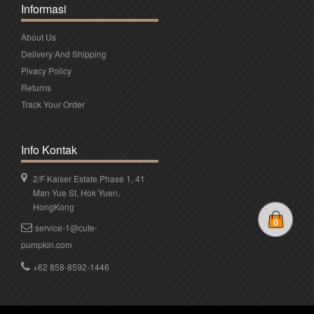
Informasi
About Us
Delivery And Shipping
Pivacy Policy
Returns
Track Your Order
Info Kontak
2/F Kaiser Estate Phase 1, 41
Man Yue St, Hok Yuen,
HongKong
0
service-1@cute-
pumpkin.com
+62 858-8592-1446