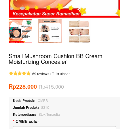
Small Mushroom Cushion BB Cream
Moisturizing Concealer
69 reviews
/
Tulis ulasan
Rp228.000
Rp415.000
Kode Produk:
CMBB
Jumlah Produk:
8310
Ketersediaan:
Stok Tersedia
CMBB color