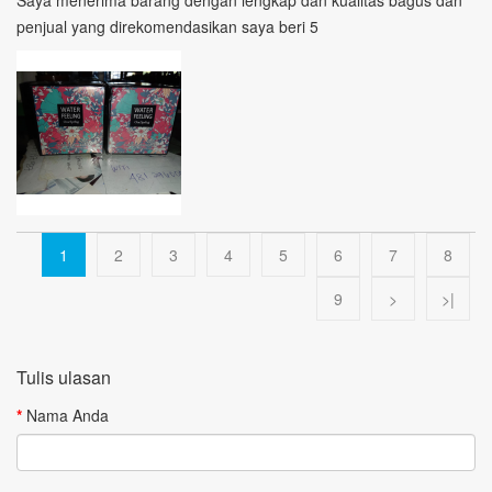
Saya menerima barang dengan lengkap dan kualitas bagus dan
penjual yang direkomendasikan saya beri 5
1
2
3
4
5
6
7
8
9
>
>|
Tulis ulasan
Nama Anda